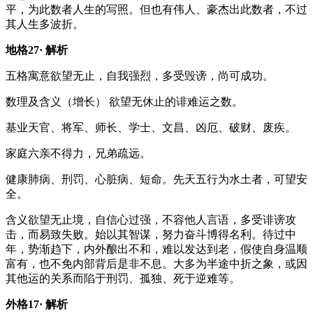
平，为此数者人生的写照。但也有伟人、豪杰出此数者，不过
其人生多波折。
地格27· 解析
五格寓意
欲望无止，自我强烈，多受毁谤，尚可成功。
数理及含义
（增长） 欲望无休止的诽难运之数。
基业
天官、将军、师长、学士、文昌、凶厄、破财、废疾。
家庭
六亲不得力，兄弟疏远。
健康
肺病、刑罚、心脏病、短命。先天五行为水土者，可望安
全。
含义
欲望无止境，自信心过强，不容他人言语，多受诽谤攻
击，而易致失败。始以其智谋，努力奋斗博得名利。待过中
年，势渐趋下，内外酿出不和，难以发达到老，假使自身温顺
富有，也不免内部背后是非不息。大多为半途中折之象，或因
其他运的关系而陷于刑罚、孤独、死于逆难等。
外格17· 解析