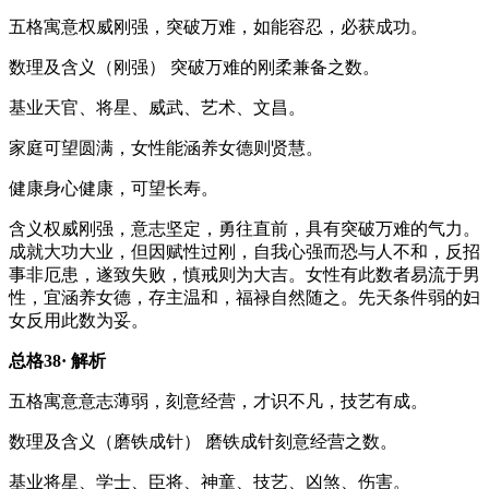
五格寓意
权威刚强，突破万难，如能容忍，必获成功。
数理及含义
（刚强） 突破万难的刚柔兼备之数。
基业
天官、将星、威武、艺术、文昌。
家庭
可望圆满，女性能涵养女德则贤慧。
健康
身心健康，可望长寿。
含义
权威刚强，意志坚定，勇往直前，具有突破万难的气力。
成就大功大业，但因赋性过刚，自我心强而恐与人不和，反招
事非厄患，遂致失败，慎戒则为大吉。女性有此数者易流于男
性，宜涵养女德，存主温和，福禄自然随之。先天条件弱的妇
女反用此数为妥。
总格38· 解析
五格寓意
意志薄弱，刻意经营，才识不凡，技艺有成。
数理及含义
（磨铁成针） 磨铁成针刻意经营之数。
基业
将星、学士、臣将、神童、技艺、凶煞、伤害。