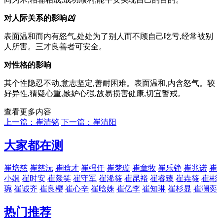
对人际关系的影响
凶
表面温和而内有怒气,处处为了别人而不顾自己吃亏,经常被别
人所害。三才良善者可安全。
对性格的影响
其个性隐忍不动,意志坚定,善耐困难。表面温和,内含怒气。较
好异性,猜疑心重,嫉妒心强,故易损害健康,切宜警戒。
查看更多内容
上一篇：崔清铭
下一篇：崔清阳
大家都在测
崔培慈
崔慈沅
崔晗才
崔强仟
崔梦璇
崔章牧
崔乐铮
崔兆诺
崔
小娴
崔时安
崔燚笑
崔守军
崔浠筱
崔昆裕
崔睿臻
崔垚筱
崔彬
琬
崔诚齐
崔良樱
崔心辛
崔晗姝
崔亿李
崔知琳
崔杉显
崔澜奕
热门推荐