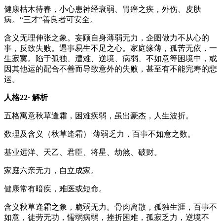
健康
枯木待春，小心患神经衰弱、胃癌之疾，外伤、皮肤
病。“三才”善良者可安全。
含义
无理伸张之象。妄顾自身薄弱无力，企图做力不从心的
事，反致失败。遇事易生不足之心。家庭缘薄，孤苦无依，一
生寂寞。陷于孤独、遭难、逆境、病弱、不如意等困境中，或
因其他运的配合不善而导致意外的失败，甚至有不能完寿的悲
运。
人格22· 解析
五格寓意
秋草逢霜，困难疾弱，虽出豪杰，人生波折。
数理及含义
（秋草逢霜） 薄弱乏力，百事不如意之数。
基业
远洋、天乙、君臣、将星、劫煞、破财。
家庭
六亲无力，自立成家。
健康
常有暗疾，难医或短命。
含义
秋草逢霜之象，脆弱无力。骨肉离散，孤独生涯，百事不
如意，徒劳无功，懦弱病弱，挫折困难，孤寂乏力，逆境不