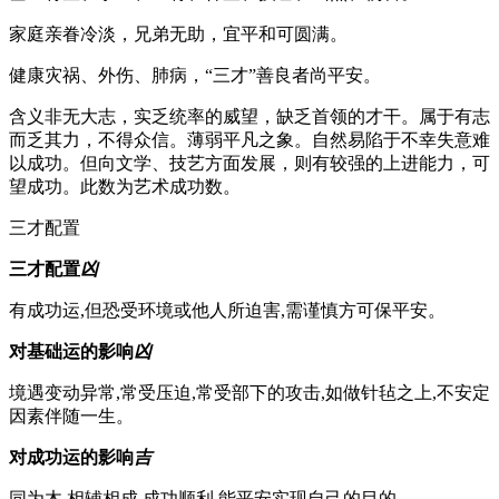
家庭
亲眷冷淡，兄弟无助，宜平和可圆满。
健康
灾祸、外伤、肺病，“三才”善良者尚平安。
含义
非无大志，实乏统率的威望，缺乏首领的才干。属于有志
而乏其力，不得众信。薄弱平凡之象。自然易陷于不幸失意难
以成功。但向文学、技艺方面发展，则有较强的上进能力，可
望成功。此数为艺术成功数。
三才配置
三才配置
凶
有成功运,但恐受环境或他人所迫害,需谨慎方可保平安。
对基础运的影响
凶
境遇变动异常,常受压迫,常受部下的攻击,如做针毡之上,不安定
因素伴随一生。
对成功运的影响
吉
同为木,相辅相成,成功顺利,能平安实现自己的目的。