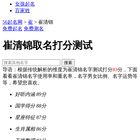
女孩起名
百家姓
56起名网
>
崔
>
崔清锦
免费起名
免费测名
崔清锦
取名打分测试
搜索
导语：根据传统解析的维度为崔清锦名字测试打分
83
分，下面
看看崔清锦名字使用率和重名率，名字男女比例、名字运势等
等，希望您喜欢。
好听内涵
89分
国学得分
88分
星座特征
87分
生肖属相
86分