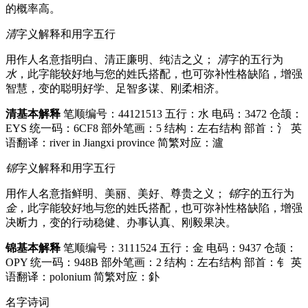
的概率高。
清
字义解释和用字五行
用作人名意指明白、清正廉明、纯洁之义；
清
字的五行为
水
，此字能较好地与您的姓氏搭配，也可弥补性格缺陷，增强
智慧，变的聪明好学、足智多谋、刚柔相济。
清基本解释
笔顺编号：44121513
五行：水
电码：3472
仓颉：
EYS
统一码：6CF8
部外笔画：5
结构：左右结构
部首：氵
英
语翻译：river in Jiangxi province
简繁对应：瀘
锦
字义解释和用字五行
用作人名意指鲜明、美丽、美好、尊贵之义；
锦
字的五行为
金
，此字能较好地与您的姓氏搭配，也可弥补性格缺陷，增强
决断力，变的行动稳健、办事认真、刚毅果决。
锦基本解释
笔顺编号：3111524
五行：金
电码：9437
仓颉：
OPY
统一码：948B
部外笔画：2
结构：左右结构
部首：钅
英
语翻译：polonium
简繁对应：釙
名字诗词