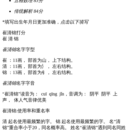
五格数理
83分
传统解析
84分
*填写出生年月日更加准确，
点击以下填写
崔清锦打分
崔
清
锦
崔清锦
名字字型
崔 ：11画， 部首为山， 上下结构。
清 ：11画， 部首为氵， 左右结构。
锦 ：13画， 部首为钅， 左右结构。
崔清锦
名字字音
“崔清锦”读音为： cuī qīng jǐn，音调为： 阴平 阴平 上
声， 体人气音律优美
崔清锦:使用率和重名率
清 起名使用最频繁的字。 锦 起名使用最频繁的字。 名“清
锦”重合率小于20，同名概率高。 姓名“崔清锦”遇到同名同姓