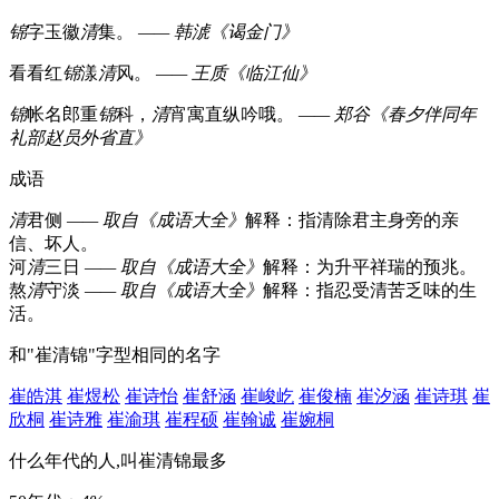
锦
字玉徽
清
集。
—— 韩淲《谒金门》
看看红
锦
漾
清
风。
—— 王质《临江仙》
锦
帐名郎重
锦
科，
清
宵寓直纵吟哦。
—— 郑谷《春夕伴同年
礼部赵员外省直》
成语
清
君侧
—— 取自《成语大全》
解释：指清除君主身旁的亲
信、坏人。
河
清
三日
—— 取自《成语大全》
解释：为升平祥瑞的预兆。
熬
清
守淡
—— 取自《成语大全》
解释：指忍受清苦乏味的生
活。
和"崔清锦"字型相同的名字
崔皓淇
崔煜松
崔诗怡
崔舒涵
崔峻屹
崔俊楠
崔汐涵
崔诗琪
崔
欣桐
崔诗雅
崔渝琪
崔程硕
崔翰诚
崔婉桐
什么年代的人,叫崔清锦最多