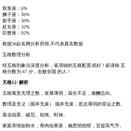
双鱼座：
6%
狮子座：
56%
射手座：
50%
处女座：
32%
巨蟹座：
92%
根据56起名网分析所得,不代表真实数据
五格数理分析
经五格剖象法深度分析，
崔清锦
的五格配置
很好！
崔清锦
五
格分数为
67 分
，击败全国
的人！
天格12· 解析
五格寓意
无理之数，发展薄弱，虽生不足，难酬志向。
数理及含义
（掘井无泉） 掘井无泉，意志薄弱的背运之数。
基业
凶星、破厄、劫煞、时禄。
家庭
亲情如秋水，骨肉似寒炭，施恩招怨恨，宜提高气节。