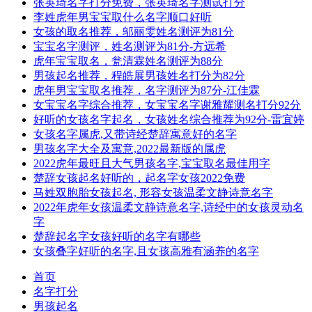
张英琦名字打分免费，张英琦名字测试打分
李姓虎年男宝宝取什么名字顺口好听
女孩的取名推荐，邬丽雯姓名测评为81分
宝宝名字测评，姓名测评为81分-方远希
虎年宝宝取名，瓮清霖姓名测评为88分
男孩起名推荐，程皓展男孩姓名打分为82分
虎年男宝宝取名推荐，名字测评为87分-江佳霖
女宝宝名字综合推荐，女宝宝名字谢雅耀测名打分92分
好听的女孩名字起名，女孩姓名综合推荐为92分-雷宜婷
女孩名字属虎,又带诗经楚辞寓意好的名字
男孩名字大全及寓意,2022最新版的属虎
2022虎年最旺且大气男孩名字,宝宝取名最佳用字
楚辞女孩起名好听的，起名字女孩2022免费
马姓双胞胎女孩起名, 形容女孩温柔文静诗意名字
2022年虎年女孩温柔文静诗意名字,诗经中的女孩灵动名
字
楚辞起名字女孩好听的名字有哪些
女孩叠字好听的名字,且女孩高雅有涵养的名字
首页
名字打分
男孩起名