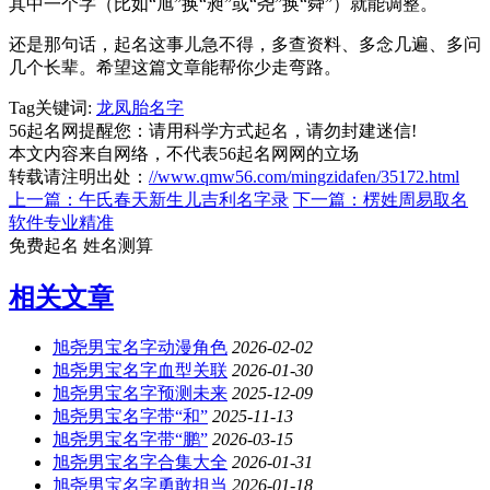
其中一个字（比如“旭”换“昶”或“尧”换“舜”）就能调整。
还是那句话，起名这事儿急不得，多查资料、多念几遍、多问
几个长辈。希望这篇文章能帮你少走弯路。
Tag关键词:
龙凤胎名字
56起名网提醒您：请用科学方式起名，请勿封建迷信!
本文内容来自网络，不代表56起名网网的立场
转载请注明出处：
//www.qmw56.com/mingzidafen/35172.html
上一篇：午氏春天新生儿吉利名字录
下一篇：楞姓周易取名
软件专业精准
免费起名
姓名测算
相关文章
旭尧男宝名字动漫角色
2026-02-02
旭尧男宝名字血型关联
2026-01-30
旭尧男宝名字预测未来
2025-12-09
旭尧男宝名字带“和”
2025-11-13
旭尧男宝名字带“鹏”
2026-03-15
旭尧男宝名字合集大全
2026-01-31
旭尧男宝名字勇敢担当
2026-01-18