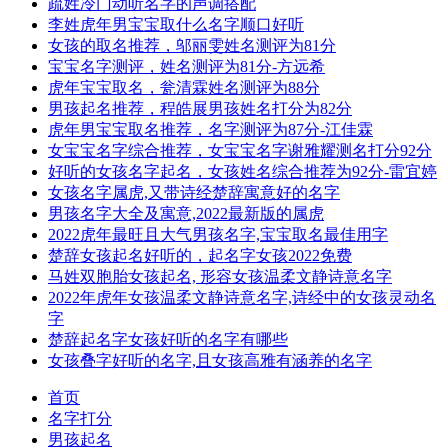
疏姓冷门动听名字的声调搭配
李姓虎年男宝宝取什么名字顺口好听
女孩的取名推荐，邬丽雯姓名测评为81分
宝宝名字测评，姓名测评为81分-方远希
虎年宝宝取名，瓮清霖姓名测评为88分
男孩起名推荐，程皓展男孩姓名打分为82分
虎年男宝宝取名推荐，名字测评为87分-江佳霖
女宝宝名字综合推荐，女宝宝名字谢雅耀测名打分92分
好听的女孩名字起名，女孩姓名综合推荐为92分-雷宜婷
女孩名字属虎,又带诗经楚辞寓意好的名字
男孩名字大全及寓意,2022最新版的属虎
2022虎年最旺且大气男孩名字,宝宝取名最佳用字
楚辞女孩起名好听的，起名字女孩2022免费
马姓双胞胎女孩起名, 形容女孩温柔文静诗意名字
2022年虎年女孩温柔文静诗意名字,诗经中的女孩灵动名
字
楚辞起名字女孩好听的名字有哪些
女孩叠字好听的名字,且女孩高雅有涵养的名字
首页
名字打分
男孩起名