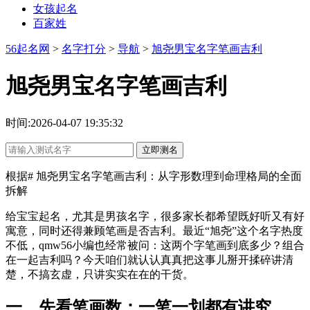
女孩起名
百家姓
56起名网
>
名字打分
>
导航
>
旭尧男宝名字笔画吉利
旭尧男宝名字笔画吉利
时间:2026-04-07 19:35:32
立即测名
根据# 旭尧男宝名字笔画吉利：从字形数理到命理格局的全面
拆解
给宝宝起名，尤其是男孩名字，很多家长都希望既好听又有好
寓意，同时还得兼顾笔画是否吉利。最近“旭尧”这个名字热度
不低，qmw56小编也经常被问：这两个字笔画到底多少？组合
在一起吉利吗？今天咱们就认认真真把这事儿掰开揉碎讲清
楚，不搞玄虚，只讲实实在在的干货。
一、先看笔画数：一笔一划都有讲究