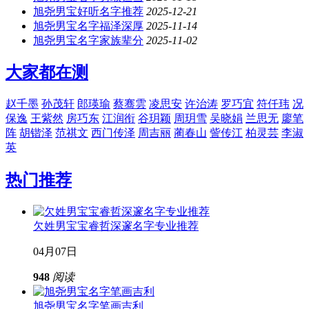
旭尧男宝好听名字推荐
2025-12-21
旭尧男宝名字福泽深厚
2025-11-14
旭尧男宝名字家族辈分
2025-11-02
大家都在测
赵千墨
孙茂轩
郎瑛瑜
蔡骞雲
凌思安
许治涛
罗巧宜
符仟玮
况
保逸
王紫然
房巧东
江润衔
谷玥颖
周玥雪
吴晓娟
兰思无
廖笔
阵
胡锴泽
范祺文
西门传泽
周吉丽
蔺春山
訾传江
柏灵芸
李淑
英
热门推荐
欠姓男宝宝睿哲深邃名字专业推荐
04月07日
948
阅读
旭尧男宝名字笔画吉利