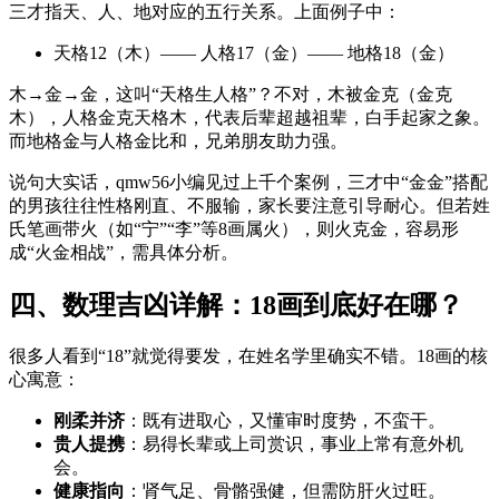
三才指天、人、地对应的五行关系。上面例子中：
天格12（木）—— 人格17（金）—— 地格18（金）
木→金→金，这叫“天格生人格”？不对，木被金克（金克
木），人格金克天格木，代表后辈超越祖辈，白手起家之象。
而地格金与人格金比和，兄弟朋友助力强。
说句大实话，qmw56小编见过上千个案例，三才中“金金”搭配
的男孩往往性格刚直、不服输，家长要注意引导耐心。但若姓
氏笔画带火（如“宁”“李”等8画属火），则火克金，容易形
成“火金相战”，需具体分析。
四、数理吉凶详解：18画到底好在哪？
很多人看到“18”就觉得要发，在姓名学里确实不错。18画的核
心寓意：
刚柔并济
：既有进取心，又懂审时度势，不蛮干。
贵人提携
：易得长辈或上司赏识，事业上常有意外机
会。
健康指向
：肾气足、骨骼强健，但需防肝火过旺。