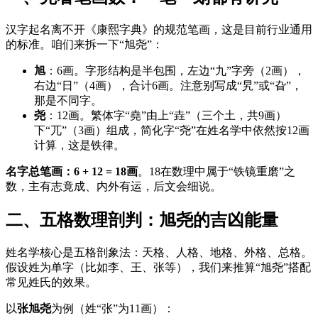
汉字起名离不开《康熙字典》的规范笔画，这是目前行业通用
的标准。咱们来拆一下“旭尧”：
旭
：6画。字形结构是半包围，左边“九”字旁（2画），
右边“日”（4画），合计6画。注意别写成“旯”或“旮”，
那是不同字。
尧
：12画。繁体字“堯”由上“垚”（三个土，共9画）
下“兀”（3画）组成，简化字“尧”在姓名学中依然按12画
计算，这是铁律。
名字总笔画：6 + 12 = 18画
。18在数理中属于“铁镜重磨”之
数，主有志竟成、内外有运，后文会细说。
二、五格数理剖判：旭尧的吉凶能量
姓名学核心是五格剖象法：天格、人格、地格、外格、总格。
假设姓为单字（比如李、王、张等），我们来推算“旭尧”搭配
常见姓氏的效果。
以
张旭尧
为例（姓“张”为11画）：