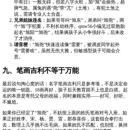
中有日）一般无碍，但若八字火旺，加“旭”会燥热，易
脾气急。属兔的遇“尧”带“兀”（土堆），有犯土煞之
说，需请专业人士合盘。
兄弟姐妹连名
：如果哥哥叫“旭东”，弟弟叫“旭尧”，两
个“旭”字犯重，不利长幼秩序。qmw56小编见过双胞胎
起名“旭阳”“旭尧”，结果俩孩子从小争强好斗，后来改
了才消停。
谐音梗
：“旭尧”快速连读像“需要”，被调皮同学起外
号“需要啥”，虽然无伤大雅，但敏感型孩子可能会介
意。
九、笔画吉利不等于万能
最后说句掏心窝的话：名字笔画吉利只是参考项，不是决定命
运的唯一钥匙。18画再好，孩子后天教育跟不上也是白搭。起
名的本质是寄托父母的祝福，同时兼顾实用——好写、好听、
不尴尬。
如果你已经定了“旭尧”，不妨按上面的姓氏笔画对号入座。如
果正好姓李、宋、杨、贾、雷，那恭喜你，这套组合拳打出
去，数理上几乎挑不出毛病。如果姓氏不匹配，也别慌，换掉