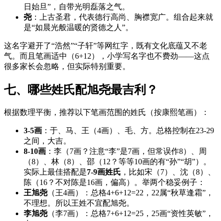
日始旦”，自带光明磊落之气。
尧
：上古圣君，代表德行高尚、胸襟宽广。组合起来就
是“如晨光般温暖的贤德之人”。
这名字避开了“浩然”“子轩”等网红字，既有文化底蕴又不老
气。而且笔画适中（6+12），小学写名字也不费劲——这点
很多家长会忽略，但实际特别重要。
七、哪些姓氏配旭尧最吉利？
根据数理平衡，推荐以下笔画范围的姓氏（按康熙笔画）：
3-5画
：于、马、王（4画）、毛、方。总格控制在23-29
之间，大吉。
8-10画
：李（7画？注意“李”是7画，但常误作8）、周
（8）、林（8）、邵（12？等等10画的有“孙”“胡”）。
实际上最佳搭配是
7-9画姓氏
，比如宋（7）、沈（8）、
陈（16？不对陈是16画，偏高）。举两个稳妥例子：
王旭尧
（王4画）：总格4+6+12=22，22属“秋草逢霜”，
不理想。所以王姓不宜配旭尧。
李旭尧
（李7画）：总格7+6+12=25，25画“资性英敏”，