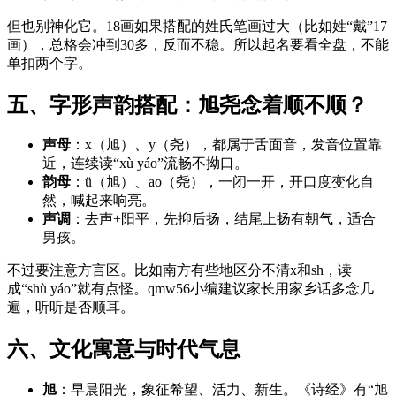
但也别神化它。18画如果搭配的姓氏笔画过大（比如姓“戴”17
画），总格会冲到30多，反而不稳。所以起名要看全盘，不能
单扣两个字。
五、字形声韵搭配：旭尧念着顺不顺？
声母
：x（旭）、y（尧），都属于舌面音，发音位置靠
近，连续读“xù yáo”流畅不拗口。
韵母
：ü（旭）、ao（尧），一闭一开，开口度变化自
然，喊起来响亮。
声调
：去声+阳平，先抑后扬，结尾上扬有朝气，适合
男孩。
不过要注意方言区。比如南方有些地区分不清x和sh，读
成“shù yáo”就有点怪。qmw56小编建议家长用家乡话多念几
遍，听听是否顺耳。
六、文化寓意与时代气息
旭
：早晨阳光，象征希望、活力、新生。《诗经》有“旭