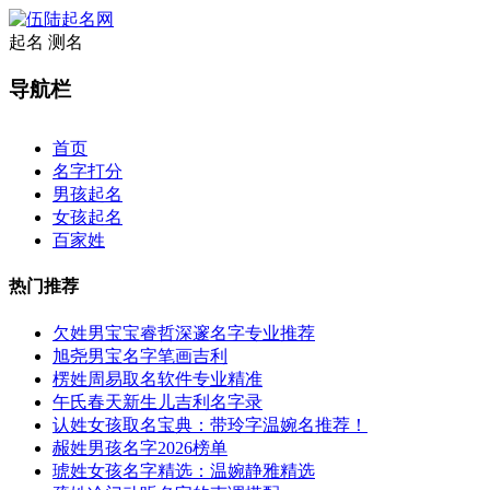
起名
测名
导航栏
×
首页
名字打分
男孩起名
女孩起名
百家姓
热门推荐
欠姓男宝宝睿哲深邃名字专业推荐
旭尧男宝名字笔画吉利
楞姓周易取名软件专业精准
午氏春天新生儿吉利名字录
认姓女孩取名宝典：带玲字温婉名推荐！
赧姓男孩名字2026榜单
琥姓女孩名字精选：温婉静雅精选