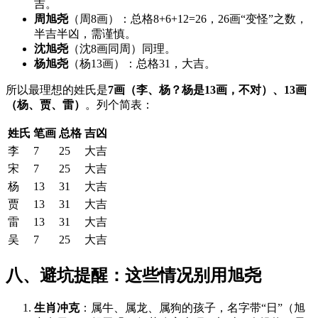
吉。
周旭尧
（周8画）：总格8+6+12=26，26画“变怪”之数，
半吉半凶，需谨慎。
沈旭尧
（沈8画同周）同理。
杨旭尧
（杨13画）：总格31，大吉。
所以最理想的姓氏是
7画（李、杨？杨是13画，不对）、13画
（杨、贾、雷）
。列个简表：
姓氏
笔画
总格
吉凶
李
7
25
大吉
宋
7
25
大吉
杨
13
31
大吉
贾
13
31
大吉
雷
13
31
大吉
吴
7
25
大吉
八、避坑提醒：这些情况别用旭尧
生肖冲克
：属牛、属龙、属狗的孩子，名字带“日”（旭