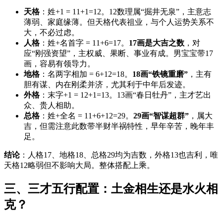
天格
：姓+1 = 11+1=12。12数理属“掘井无泉”，主意志
薄弱、家庭缘薄。但天格代表祖业，与个人运势关系不
大，不必过虑。
人格
：姓+名首字 = 11+6=17。
17画是大吉之数
，对
应“刚强资望”，主权威、果断、事业有成。男宝宝带17
画，容易有领导力。
地格
：名两字相加 = 6+12=18。
18画“铁镜重磨”
，主有
胆有谋、内在刚柔并济，尤其利于中年后发迹。
外格
：末字+1 = 12+1=13。13画“春日牡丹”，主才艺出
众、贵人相助。
总格
：姓+全名 = 11+6+12=29。
29画“智谋超群”
，属大
吉，但需注意此数带半财半祸特性，早年辛苦，晚年丰
足。
结论
：人格17、地格18、总格29均为吉数，外格13也吉利，唯
天格12略弱但不影响大局。整体搭配上乘。
三、三才五行配置：土金相生还是水火相
克？