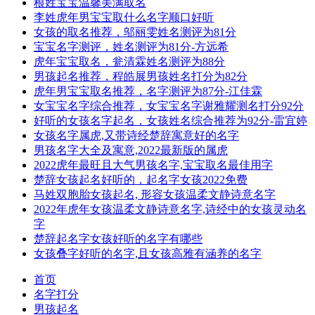
稂姓宝宝温馨美满取名
李姓虎年男宝宝取什么名字顺口好听
女孩的取名推荐，邬丽雯姓名测评为81分
宝宝名字测评，姓名测评为81分-方远希
虎年宝宝取名，瓮清霖姓名测评为88分
男孩起名推荐，程皓展男孩姓名打分为82分
虎年男宝宝取名推荐，名字测评为87分-江佳霖
女宝宝名字综合推荐，女宝宝名字谢雅耀测名打分92分
好听的女孩名字起名，女孩姓名综合推荐为92分-雷宜婷
女孩名字属虎,又带诗经楚辞寓意好的名字
男孩名字大全及寓意,2022最新版的属虎
2022虎年最旺且大气男孩名字,宝宝取名最佳用字
楚辞女孩起名好听的，起名字女孩2022免费
马姓双胞胎女孩起名, 形容女孩温柔文静诗意名字
2022年虎年女孩温柔文静诗意名字,诗经中的女孩灵动名
字
楚辞起名字女孩好听的名字有哪些
女孩叠字好听的名字,且女孩高雅有涵养的名字
首页
名字打分
男孩起名