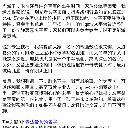
当然了，取名还得结合宝宝的出生时间、家族传统等因素。我
经常跟家长说，别光看名字表面，得多想想背后的文化底蕴。
比如“奶”姓在历史上比较少见，但正因如此，名字更要注重独
特性，避免重名尴尬。这里插一句，咱们qmw56平台最近整理
了一份宁静寓意名字库，家长们可以去参考参考，说不定能激
发灵感。
说到专业技巧，我得提醒大家，名字的笔画数也很关键。太过
复杂的字可能会让宝宝小时候学写名困难，而太简单的字又可
能缺乏深度。理想状态是取一个中等笔画、寓意深远的名字。
另外，发音上要避免拗口，像奶姓搭配双声母或叠字时，最好
试读几遍，确保朗朗上口。
最后，我想强调一下，取名不是一蹴而就的事。作为家长，可
以多和家人商量，甚至请教专业人士。qmw56小编我这十年
里，帮过无数家庭找到心仪的名字，最大的心得就是：名字是
给宝宝的第一份礼物，用心了，孩子将来会感激的。希望这些
建议能帮到你们！如果还有疑问，欢迎随时交流，咱们下回再
聊。
Tag关键词:
表达爱意的名字
56起名网提醒您：请用科学方式起名，请勿封建迷信!