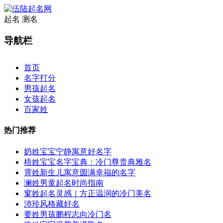
起名
测名
导航栏
×
首页
名字打分
男孩起名
女孩起名
百家姓
热门推荐
奶姓宝宝宁静寓意好名字
梧姓宝宝名字宝典：冷门尊贵典雅名
霄姓新生儿寓意圆满幸福的名字
澜姓男童起名时尚指南
窠姓起名灵感｜方正温润的冷门美名
沛玲风格藏好名
要姓男孩鹏程志向冷门名