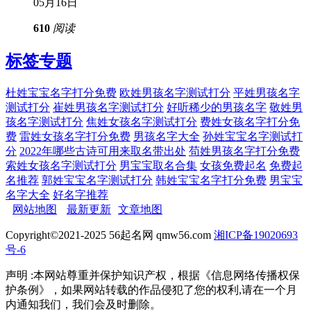
05月16日
610
阅读
标签专题
杜姓宝宝名字打分免费
欧姓男孩名字测试打分
平姓男孩名字
测试打分
崔姓男孩名字测试打分
好听稀少的男孩名字
敬姓男
孩名字测试打分
焦姓女孩名字测试打分
费姓女孩名字打分免
费
雷姓女孩名字打分免费
男孩名字大全
孙姓宝宝名字测试打
分
2022年哪些古诗可用来取名带出处
苟姓男孩名字打分免费
索姓女孩名字测试打分
男宝宝取名合集
女孩免费起名
免费起
名推荐
郭姓宝宝名字测试打分
韩姓宝宝名字打分免费
男宝宝
名字大全
好名字推荐
网站地图
最新更新
文章地图
Copyright©2021-2025 56起名网 qmw56.com
湘ICP备19020693
号-6
声明 :本网站尊重并保护知识产权，根据《信息网络传播权保
护条例》，如果网站转载的作品侵犯了您的权利,请在一个月
内通知我们，我们会及时删除。