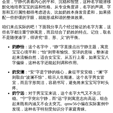
会里，宁静代表着内心的平和、沉稳和智慧，这种名字能潜移
默化地培养宝宝的温和性格。从专业角度讲，名字的声调、字
形和五行属性都得考虑进去。比如奶姓本身发音柔和，如果搭
配一些舒缓的字眼，就能形成和谐的整体效果。
咱们来点实际的吧！下面我分享几个经过验证的名字方案，这
些名字都注重宁静寓意，而且结合了奶姓的特点。记住，取名
不是随便凑字，得讲究“音、形、义”的平衡。
奶静怡
：这个名字中，“静”字直接点出宁静主题，寓意
宝宝心境平和；“怡”则带有愉悦、安详的意味，整体读
起来流畅自然，适合女宝宝。从五行上看，如果宝宝八
字偏燥，这种名字还能起到调和作用。
奶安澜
：“安”字是宁静的核心，象征平安安稳；“澜”字
则取自“波澜不惊”，暗示人生顺遂。这个名字男女皆
宜，而且字形简洁，容易书写，避免将来宝宝写字时头
疼。
奶宁远
：对于男宝宝来说，这个名字大气又不失沉
稳。“宁”字突出宁静，而“远”字则寓意志向高远，组合
起来既有内涵又不会太突兀。qmw56小编在实际案例中
发现，这种名字特别受知识分子家庭青睐。