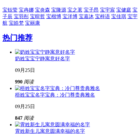
宝钰莹
宝冉娜
宝炎森
宝隆源
宝之茗
宝子昂
宝宇宸
宝健庭
宝
子辰
宝羽彤
宝暄哲
宝楷博
宝洋博
宝嘉沐
宝梓语
宝佳琪
宝宇
航
宝皓梵
宝丽康
热门推荐
奶姓宝宝宁静寓意好名字
09月25日
990
阅读
梧姓宝宝名字宝典：冷门尊贵典雅名
09月25日
847
阅读
霄姓新生儿寓意圆满幸福的名字