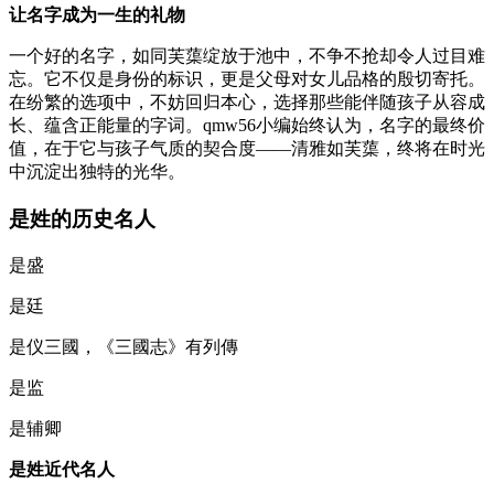
让名字成为一生的礼物
一个好的名字，如同芙蕖绽放于池中，不争不抢却令人过目难
忘。它不仅是身份的标识，更是父母对女儿品格的殷切寄托。
在纷繁的选项中，不妨回归本心，选择那些能伴随孩子从容成
长、蕴含正能量的字词。qmw56小编始终认为，名字的最终价
值，在于它与孩子气质的契合度——清雅如芙蕖，终将在时光
中沉淀出独特的光华。
是姓的历史名人
是盛
是廷
是仪三國，《三國志》有列傳
是监
是辅卿
是姓近代名人