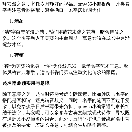
静安然之意，寄托岁月静好的祝福。qmw56小编提醒，此类名
字需注意音韵搭配，避免拗口，以平仄协调为佳。
清菡
“清”字自带澄澈之感，“菡”即荷花未绽之花苞，暗含待放之
姿。这个名字融入了芙蕖的生命周期，寓意女孩在成长中逐渐
绽放才华。
莲笙
“莲”为芙蕖的化身，“笙”为传统乐器，赋予名字艺术气息。整
体风格古典雅致，适合书香门第或注重文化传承的家庭。
起名需兼顾实用与意境
除了意境之美，起名时还需考虑实际因素。比如姓氏与名字的
搭配是否和谐，避免谐音歧义；同时，名字的笔画不宜过于复
杂，以免给孩子日后书写带来负担。qmw56小编常遇到家长纠
结于选字，其实呢，可以多参考古典文献或现代诗作，寻找既
有渊源又不易撞名的组合。此外，五行平衡也是传统起名中常
被提及的要素，若家长在意，可结合生辰略作调整。