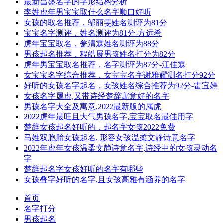
最新昌盛名字的字形结构分析
李姓虎年男宝宝取什么名字顺口好听
女孩的取名推荐，邬丽雯姓名测评为81分
宝宝名字测评，姓名测评为81分-方远希
虎年宝宝取名，瓮清霖姓名测评为88分
男孩起名推荐，程皓展男孩姓名打分为82分
虎年男宝宝取名推荐，名字测评为87分-江佳霖
女宝宝名字综合推荐，女宝宝名字谢雅耀测名打分92分
好听的女孩名字起名，女孩姓名综合推荐为92分-雷宜婷
女孩名字属虎,又带诗经楚辞寓意好的名字
男孩名字大全及寓意,2022最新版的属虎
2022虎年最旺且大气男孩名字,宝宝取名最佳用字
楚辞女孩起名好听的，起名字女孩2022免费
马姓双胞胎女孩起名, 形容女孩温柔文静诗意名字
2022年虎年女孩温柔文静诗意名字,诗经中的女孩灵动名
字
楚辞起名字女孩好听的名字有哪些
女孩叠字好听的名字,且女孩高雅有涵养的名字
首页
名字打分
男孩起名