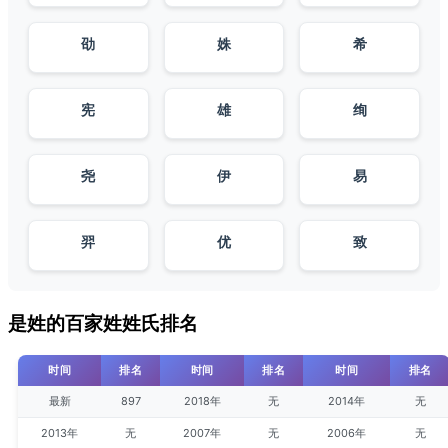
劭
姝
希
宪
雄
绚
尧
伊
易
羿
优
致
是姓的百家姓姓氏排名
时间
排名
时间
排名
时间
排名
最新
897
2018年
无
2014年
无
2013年
无
2007年
无
2006年
无