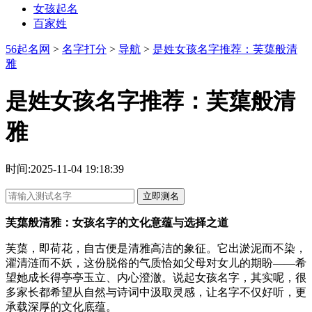
女孩起名
百家姓
56起名网
>
名字打分
>
导航
>
是姓女孩名字推荐：芙蕖般清
雅
是姓女孩名字推荐：芙蕖般清
雅
时间:2025-11-04 19:18:39
立即测名
芙蕖般清雅：女孩名字的文化意蕴与选择之道
芙蕖，即荷花，自古便是清雅高洁的象征。它出淤泥而不染，
濯清涟而不妖，这份脱俗的气质恰如父母对女儿的期盼——希
望她成长得亭亭玉立、内心澄澈。说起女孩名字，其实呢，很
多家长都希望从自然与诗词中汲取灵感，让名字不仅好听，更
承载深厚的文化底蕴。