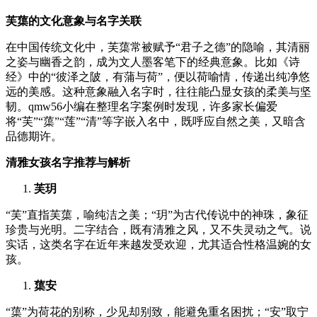
芙蕖的文化意象与名字关联
在中国传统文化中，芙蕖常被赋予“君子之德”的隐喻，其清丽
之姿与幽香之韵，成为文人墨客笔下的经典意象。比如《诗
经》中的“彼泽之陂，有蒲与荷”，便以荷喻情，传递出纯净悠
远的美感。这种意象融入名字时，往往能凸显女孩的柔美与坚
韧。qmw56小编在整理名字案例时发现，许多家长偏爱
将“芙”“蕖”“莲”“清”等字嵌入名中，既呼应自然之美，又暗含
品德期许。
清雅女孩名字推荐与解析
芙玥
“芙”直指芙蕖，喻纯洁之美；“玥”为古代传说中的神珠，象征
珍贵与光明。二字结合，既有清雅之风，又不失灵动之气。说
实话，这类名字在近年来越发受欢迎，尤其适合性格温婉的女
孩。
蕖安
“蕖”为荷花的别称，少见却别致，能避免重名困扰；“安”取宁