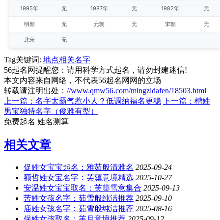
1995年
无
1987年
无
1982年
无
明朝
无
元朝
无
宋朝
无
北宋
无
Tag关键词:
地点相关名字
56起名网提醒您：请用科学方式起名，请勿封建迷信!
本文内容来自网络，不代表56起名网网的立场
转载请注明出处：
//www.qmw56.com/mingzidafen/18503.html
上一篇：名字太霸气惹小人？低调纳福名更稳
下一篇：槽姓
男宝独特名字（俊雅有型）
免费起名
姓名测算
相关文章
促姓女宝宝起名：雅茹般清雅名
2025-09-24
额哲姓女宝名字：芙蕖意境精选
2025-10-27
安温姓女宝宝取名：芙蕖雪意集合
2025-09-13
苦姓女孩名字：茹雪般纯洁推荐
2025-09-10
庙姓女孩名字：茹雪般纯洁推荐
2025-08-16
保姓女孩取名：芙月意境推荐
2025-09-12