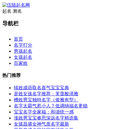
起名
测名
导航栏
×
首页
名字打分
男孩起名
女孩起名
百家姓
热门推荐
续姓成语取名喜气宝宝宝典
是姓女孩名字推荐：芙蕖般清雅
槽姓男宝独特名字（俊雅有型）
名字太霸气惹小人？低调纳福名更稳
宝宝名字全家福：和谐统一感
涨姓男宝宝睿思深远名字精选集
女孩昌盛女神气质名字最新