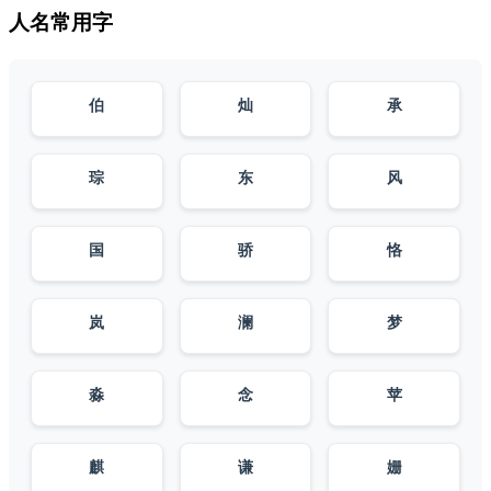
人名常用字
伯
灿
承
琮
东
风
国
骄
恪
岚
澜
梦
淼
念
苹
麒
谦
姗