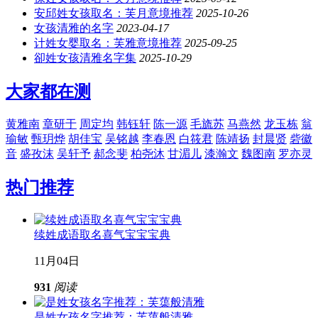
安邱姓女孩取名：芙月意境推荐
2025-10-26
女孩清雅的名字
2023-04-17
计姓女婴取名：芙雅意境推荐
2025-09-25
卻姓女孩清雅名字集
2025-10-29
大家都在测
黄雅南
章研于
周定均
韩钰轩
陈一源
毛旒苏
马燕然
龙玉栋
翁
瑜敏
甄玥烨
胡佳宝
吴铭越
李春恩
白筱君
陈靖扬
封晨贤
砦徽
音
盛孜沫
吴轩予
郝念斐
柏尧沐
甘湄儿
漆瀚文
魏图南
罗亦灵
热门推荐
续姓成语取名喜气宝宝宝典
11月04日
931
阅读
是姓女孩名字推荐：芙蕖般清雅