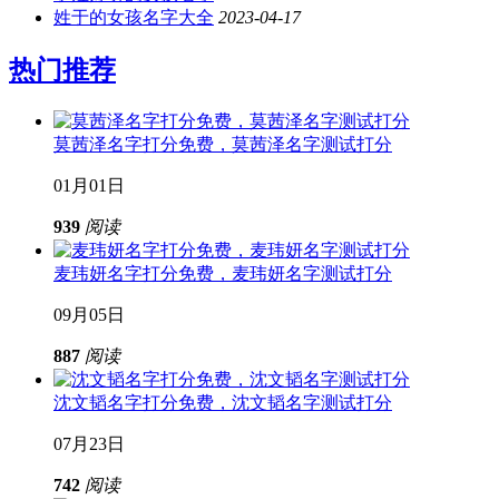
姓于的女孩名字大全
2023-04-17
热门推荐
莫茜泽名字打分免费，莫茜泽名字测试打分
01月01日
939
阅读
麦玮妍名字打分免费，麦玮妍名字测试打分
09月05日
887
阅读
沈文韬名字打分免费，沈文韬名字测试打分
07月23日
742
阅读