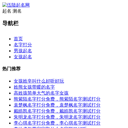
起名
测名
导航栏
×
首页
名字打分
男孩起名
女孩起名
热门推荐
女孩姓辛叫什么好听好玩
姓熊女孩带暖的名字
高姓孩简单大气的名字女孩
熊紫陌名字打分免费，熊紫陌名字测试打分
袁楚枫名字打分免费，袁楚枫名字测试打分
戴皓凯名字打分免费，戴皓凯名字测试打分
朱明龙名字打分免费，朱明龙名字测试打分
李心琪名字打分免费，李心琪名字测试打分