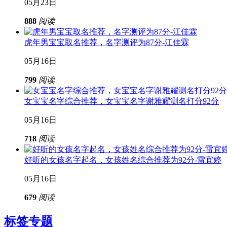
05月23日
888
阅读
虎年男宝宝取名推荐，名字测评为87分-江佳霖
05月16日
799
阅读
女宝宝名字综合推荐，女宝宝名字谢雅耀测名打分92分
05月16日
718
阅读
好听的女孩名字起名，女孩姓名综合推荐为92分-雷宜婷
05月16日
679
阅读
标签专题