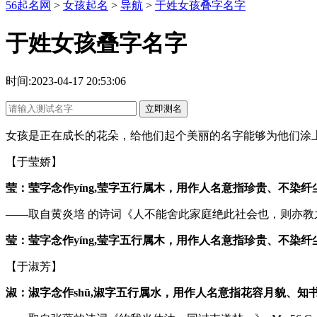
56起名网
>
女孩起名
>
导航
>
于姓女孩叠字名字
于姓女孩叠字名字
时间:2023-04-17 20:53:06
立即测名
女孩是正在成长的花朵，给他们起个美丽的名字能够为他们涂
【于莹娇】
莹：莹字念作yíng,莹字五行属木，用作人名意指珍贵、不染
——取自黄炎培 的诗词《人不能舍此家庭绝此社会也，则亦
莹：莹字念作yíng,莹字五行属木，用作人名意指珍贵、不染
【于淑芳】
淑：淑字念作shū,淑字五行属水，用作人名意指花容月貌、知