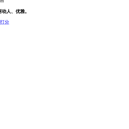
m
丽动人、优雅。
打分