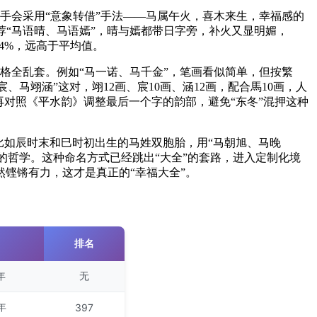
高手会采用“意象转借”手法——马属午火，喜木来生，幸福感的
荐“马语晴、马语嫣”，晴与嫣都带日字旁，补火又显明媚，
4%，远高于平均值。
五格全乱套。例如“马一诺、马千金”，笔画看似简单，但按繁
翊宸、马翊涵”这对，翊12画、宸10画、涵12画，配合馬10画，人
，再对照《平水韵》调整最后一个字的韵部，避免“东冬”混押这种
比如辰时末和巳时初出生的马姓双胞胎，用“马朝旭、马晚
的哲学。这种命名方式已经跳出“大全”的套路，进入定制化境
铿锵有力，这才是真正的“幸福大全”。
排名
年
无
年
397