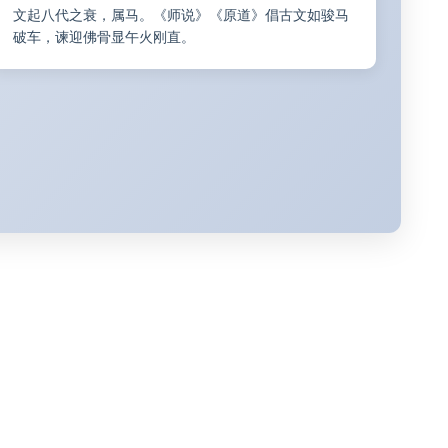
文起八代之衰，属马。《师说》《原道》倡古文如骏马
破车，谏迎佛骨显午火刚直。