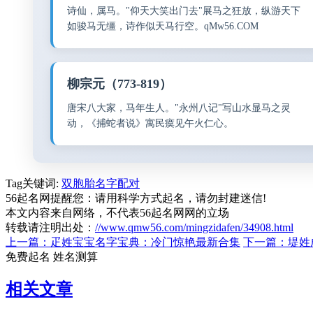
诗仙，属马。"仰天大笑出门去"展马之狂放，纵游天下
如骏马无缰，诗作似天马行空。qMw56.COM
柳宗元（773-819）
唐宋八大家，马年生人。"永州八记"写山水显马之灵
动，《捕蛇者说》寓民瘼见午火仁心。
Tag关键词:
双胞胎名字配对
56起名网提醒您：请用科学方式起名，请勿封建迷信!
本文内容来自网络，不代表56起名网网的立场
转载请注明出处：
//www.qmw56.com/mingzidafen/34908.html
上一篇：疋姓宝宝名字宝典：冷门惊艳最新合集
下一篇：堤姓
免费起名
姓名测算
相关文章