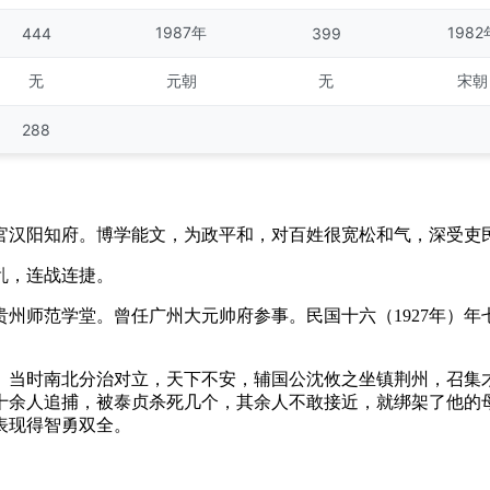
1987年
1982
444
399
无
元朝
无
宋朝
288
官汉阳知府。博学能文，为政平和，对百姓很宽松和气，深受吏
乱，连战连捷。
州师范学堂。曾任广州大元帅府参事。民国十六（1927年）
。当时南北分治对立，天下不安，辅国公沈攸之坐镇荆州，召集
十余人追捕，被泰贞杀死几个，其余人不敢接近，就绑架了他的
表现得智勇双全。
。