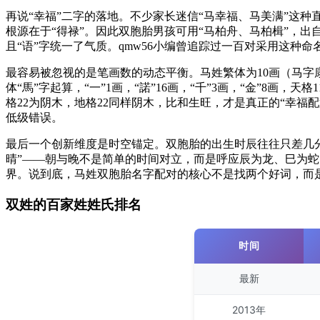
再说“幸福”二字的落地。不少家长迷信“马幸福、马美满”这种
根源在于“得禄”。因此双胞胎男孩可用“马柏舟、马柏楫”，
且“语”字统一了气质。qmw56小编曾追踪过一百对采用这种
最容易被忽视的是笔画数的动态平衡。马姓繁体为10画（马字
体“馬”字起算，“一”1画，“諾”16画，“千”3画，“金”8画，
格22为阴木，地格22同样阴木，比和生旺，才是真正的“幸福
低级错误。
最后一个创新维度是时空锚定。双胞胎的出生时辰往往只差几分
晴”——朝与晚不是简单的时间对立，而是呼应辰为龙、巳为蛇
界。说到底，马姓双胞胎名字配对的核心不是找两个好词，而
双姓的百家姓姓氏排名
时间
最新
2013年