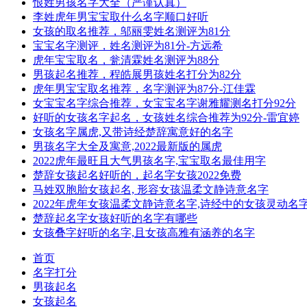
恨姓男孩名字大全（严谨认真）
李姓虎年男宝宝取什么名字顺口好听
女孩的取名推荐，邬丽雯姓名测评为81分
宝宝名字测评，姓名测评为81分-方远希
虎年宝宝取名，瓮清霖姓名测评为88分
男孩起名推荐，程皓展男孩姓名打分为82分
虎年男宝宝取名推荐，名字测评为87分-江佳霖
女宝宝名字综合推荐，女宝宝名字谢雅耀测名打分92分
好听的女孩名字起名，女孩姓名综合推荐为92分-雷宜婷
女孩名字属虎,又带诗经楚辞寓意好的名字
男孩名字大全及寓意,2022最新版的属虎
2022虎年最旺且大气男孩名字,宝宝取名最佳用字
楚辞女孩起名好听的，起名字女孩2022免费
马姓双胞胎女孩起名, 形容女孩温柔文静诗意名字
2022年虎年女孩温柔文静诗意名字,诗经中的女孩灵动名
楚辞起名字女孩好听的名字有哪些
女孩叠字好听的名字,且女孩高雅有涵养的名字
首页
名字打分
男孩起名
女孩起名