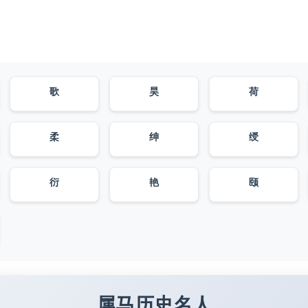
歌
昊
荷
柔
绅
绶
衍
艳
颐
属马历史名人