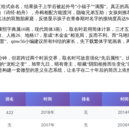
直给式命名，结果孩子上学后被起外号“小福子”“满囤”。真正的
出自《诗经·柏舟》，舟楫相配方能渡河，隐喻兄弟互助；女孩则推
命名法的双胞胎家庭，反馈显示孩子在青春期对名字的接纳度高达9
康熙字典属10画，现代简体3画），取名时若用简体计算，三才
天格11、人格26、地格17，形成“木金金”相克局，反而不利。而“马
配置”。qmw56小编建议所有纠结的家长，先下载繁体字笔画表
钟，但若跨过两个时辰交界，取名时可故意强化“先后属性”。
的“龙蛇之变”，旭带九日，晴有青主，暗藏“阴阳相推而生变化”
是构建一套微型的意义生态系统，让名字在二十年后的简历上依然
排名
时间
排名
时间
2018年
无
2014
422
无
2007年
无
2006