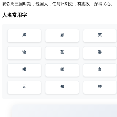
双弥周三国时期，魏国人，任河州刺史，有惠政，深得民心。
人名常用字
娥
恩
芙
诠
荃
群
曦
燮
言
元
知
钟