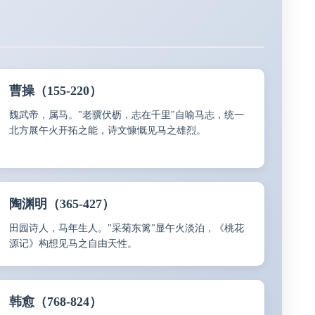
曹操（155-220）
魏武帝，属马。"老骥伏枥，志在千里"自喻马志，统一
北方展午火开拓之能，诗文慷慨见马之雄烈。
陶渊明（365-427）
田园诗人，马年生人。"采菊东篱"显午火淡泊，《桃花
源记》构想见马之自由天性。
韩愈（768-824）