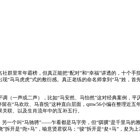
社群里常年霸榜，但真正能把“配对”和“幸福”讲透的，十个手
现“马马虎虎”式的敷衍感。真正老练的命名师拿到“马”姓，首
平调（一声或二声），比如“马安然、马怡然”这对经典案例，平
停留在“马欢欣、马喜悦”这种直白层面，qmw56小编在整理近
果关联、以及生肖流年中的互补五行。
，另一个叫“马驰骋”——乍看都是马字旁，但“骐骥”是千里马的
“骁”拆开是“尧+马”，喻意贤君驭马；“骏”拆开是“夋+马”，夋