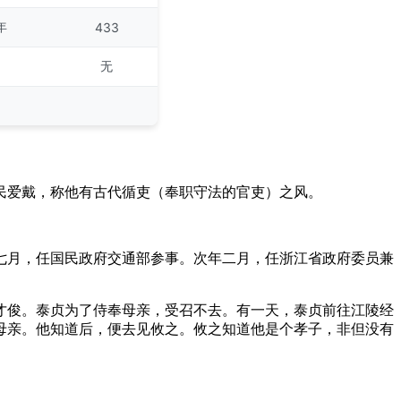
年
433
无
民爱戴，称他有古代循吏（奉职守法的官吏）之风。
年七月，任国民政府交通部参事。次年二月，任浙江省政府委员兼
才俊。泰贞为了侍奉母亲，受召不去。有一天，泰贞前往江陵经
母亲。他知道后，便去见攸之。攸之知道他是个孝子，非但没有