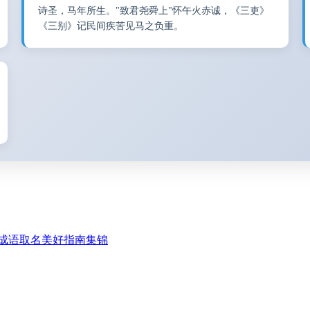
诗圣，马年所生。"致君尧舜上"怀午火赤诚，《三吏》
《三别》记民间疾苦见马之负重。
成语取名美好指南集锦