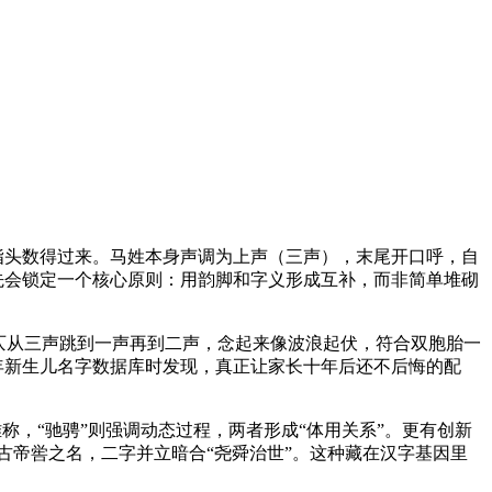
指头数得过来。马姓本身声调为上声（三声），末尾开口呼，自
先会锁定一个核心原则：用韵脚和字义形成互补，而非简单堆砌
仄从三声跳到一声再到二声，念起来像波浪起伏，符合双胞胎一
五年新生儿名字数据库时发现，真正让家长十年后还不后悔的配
雅称，“驰骋”则强调动态过程，两者形成“体用关系”。更有创新
为上古帝喾之名，二字并立暗合“尧舜治世”。这种藏在汉字基因里