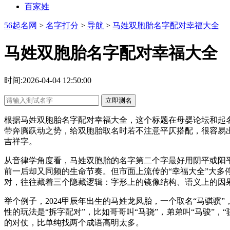
百家姓
56起名网
>
名字打分
>
导航
>
马姓双胞胎名字配对幸福大全
马姓双胞胎名字配对幸福大全
时间:2026-04-04 12:50:00
立即测名
根据马姓双胞胎名字配对幸福大全，这个标题在母婴论坛和起名
带奔腾跃动之势，给双胞胎取名时若不注意平仄搭配，很容易出
吉祥字。
从音律学角度看，马姓双胞胎的名字第二个字最好用阴平或阳
前一后却又同频的生命节奏。但市面上流传的“幸福大全”大多
对，往往藏着三个隐藏逻辑：字形上的镜像结构、语义上的因
举个例子，2024甲辰年出生的马姓龙凤胎，一个取名“马骐骥”
性的玩法是“拆字配对”，比如哥哥叫“马骁”，弟弟叫“马骏”，
的对仗，比单纯找两个成语高明太多。