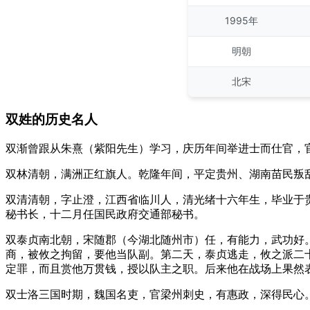
1995年
明朝
北宋
双姓的历史名人
双渐曾跟从朱熹（紫阳先生）学习，庆历年间举进士而仕官，
双林清朝，满洲正红旗人。乾隆年间，平定贵州、湖南苗民叛
双清清朝，字止澄，江西省临川人，清光绪十六年生，毕业于贵
秘书长，十二月任国民政府交通部秘书。
双泰贞南北朝，宋随郡（今湖北随州市）任，有能力，武功好
商，被攸之拘留，要他当队副。第二天，泰贞逃走，攸之派二
定罪，而且赏他万贯钱，授以队主之职。后来他在战场上果然
双士洛三国时期，魏国名吏，官梁州刺史，有惠政，深得民心