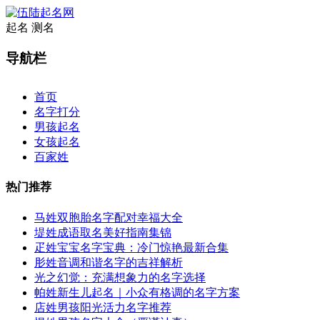
起名
测名
导航栏
×
首页
名字打分
男孩起名
女孩起名
百家姓
热门推荐
马姓双胞胎名字配对幸福大全
堤姓成语取名美好指南集锦
疋姓宝宝名字宝典：冷门惊艳最新合集
肜姓音调和谐名字的吉祥解析
光之幻觉：充满想象力的名字选择
帕姓新生儿起名｜小众有格调的名字方案
店姓男孩阳光活力名字推荐