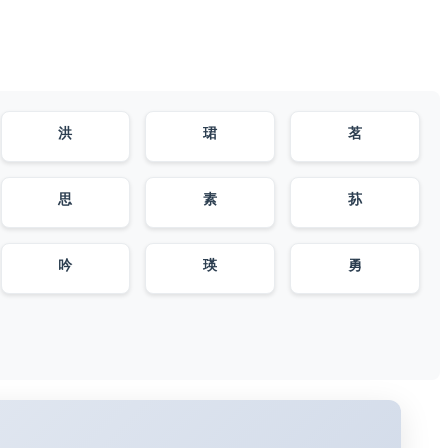
洪
珺
茗
思
素
荪
吟
瑛
勇