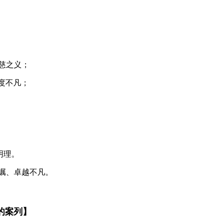
仁慈之义；
气度不凡；
、明理。
远瞩、卓越不凡。
含的案列】