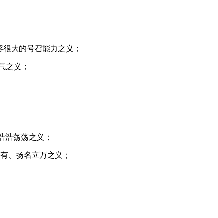
形容很大的号召能力之义；
福气之义；
、浩浩荡荡之义；
、富有、扬名立万之义；