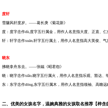
度轩
雪牖风轩度岁。——葛长庚《菊花新》
度：度字念作dù,度字五行属金，用作人名意指大度、正直、
轩：轩字念作xuān,轩字五行属土，用作人名意指高大英俊、
晓东
拂晓拿舟东去。——张鎡《昭君怨》
晓：晓字念作xiǎo,晓字五行属火，用作人名意指乐观、豁达
东：东字念作dōng,东字五行属木，用作人名意指领袖、高瞻
二、优美的女孩名字，温婉典雅的女孩取名推荐【梓