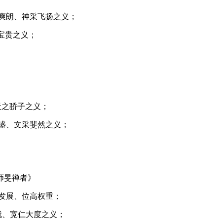
新爽朗、神采飞扬之义；
、宝贵之义；
、天之骄子之义；
兴盛、文采斐然之义；
师旻禅者》
勃发展、位高权重；
成就、宽仁大度之义；