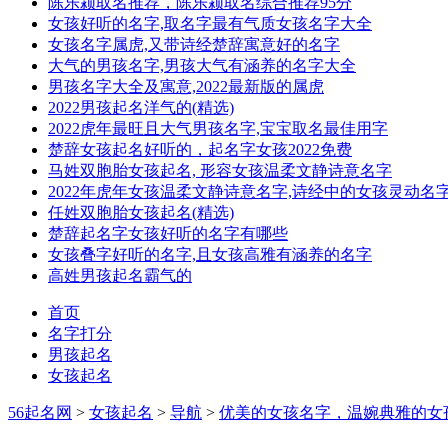
陈乐颍取名推荐，陈乐颍取名综合推荐95分
女孩好听的名字,取名字最有气质女孩名字大全
女孩名字属虎,又带诗经楚辞寓意好的名字
大气的男孩名字,男孩大气有涵养的名字大全
男孩名字大全及寓意,2022最新版的属虎
2022男孩起名洋气的(精选)
2022虎年最旺且大气男孩名字,宝宝取名最佳用字
楚辞女孩起名好听的，起名字女孩2022免费
马姓双胞胎女孩起名, 形容女孩温柔文静诗意名字
2022年虎年女孩温柔文静诗意名字,诗经中的女孩灵动名
任姓双胞胎女孩起名(精选)
楚辞起名字女孩好听的名字有哪些
女孩叠字好听的名字,且女孩高雅有涵养的名字
高姓男孩起名霸气的
首页
名字打分
男孩起名
女孩起名
56起名网
>
女孩起名
>
导航
>
优美的女孩名字，温婉典雅的女