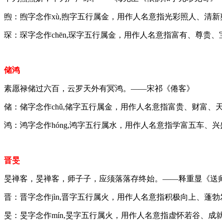
煦：煦字念作xù,煦字五行属金，用作人名意指光彩照人、清
琛：琛字念作chēn,琛字五行属金，用作人名意指富有、尊贵
储鸿
素愿禄储过六百，云罗天外有冥鸿。——宋祁《倦客》
储：储字念作chǔ,储字五行属金，用作人名意指富贵、财富
鸿：鸿字念作hóng,鸿字五行属水，用作人名意指学富五车、
晋旻
旻禅客，旻禅客，师子子，应须落落存终始。——释重显《送
晋：晋字念作jìn,晋字五行属火，用作人名意指积极向上、蓬
旻：旻字念作mín,旻字五行属火，用作人名意指虚怀若谷、