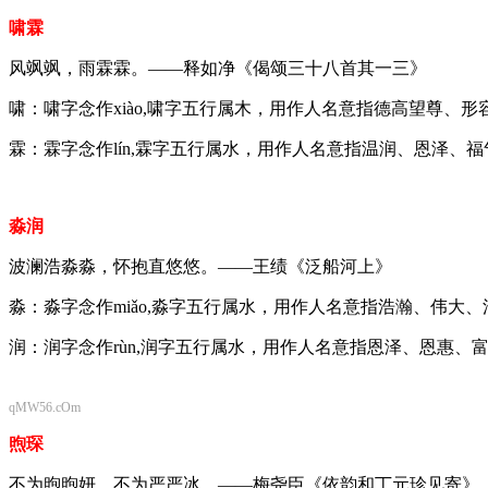
啸霖
风飒飒，雨霖霖。——释如净《偈颂三十八首其一三》
啸：啸字念作xiào,啸字五行属木，用作人名意指德高望尊、
霖：霖字念作lín,霖字五行属水，用作人名意指温润、恩泽、
淼润
波澜浩淼淼，怀抱直悠悠。——王绩《泛船河上》
淼：淼字念作miǎo,淼字五行属水，用作人名意指浩瀚、伟大
润：润字念作rùn,润字五行属水，用作人名意指恩泽、恩惠
qMW56.cOm
煦琛
不为煦煦妍，不为严严冰。——梅尧臣《依韵和丁元珍见寄》